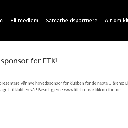
m
Bli medlem
Samarbeidspartnere
Alt om k
dsponsor for FTK!
r
 presentere vår nye hovedsponsor for klubben for de neste 3 årene: L
raget til klubben vår! Besøk gjerne www.lifekiropraktikk.no for mer